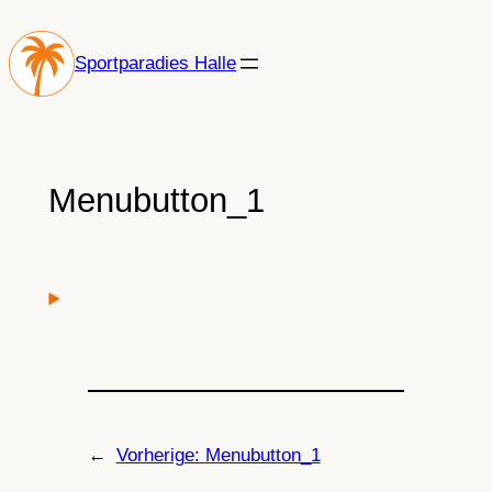
Zum
Inhalt
Sportparadies Halle
springen
Menubutton_1
←
Vorherige:
Menubutton_1